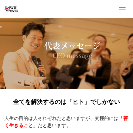
T
o
g
g
l
e
n
a
v
i
g
a
t
全てを解決するのは「ヒト」でしかない
i
o
人生の目的は人それぞれだと思いますが、究極的には
「善
n
く生きること」
だと思います。