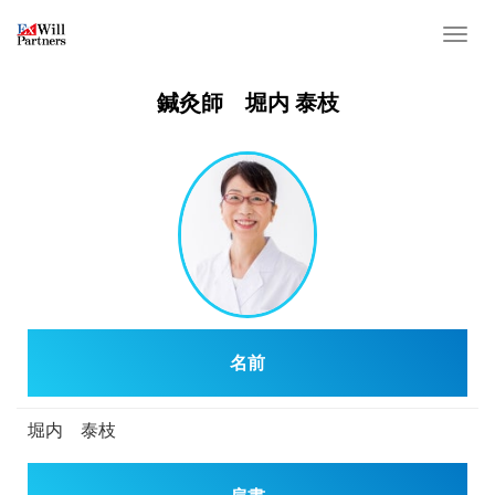
T
o
g
鍼灸師 堀内 泰枝
g
l
e
n
a
v
i
g
a
名前
t
i
o
堀内 泰枝
n