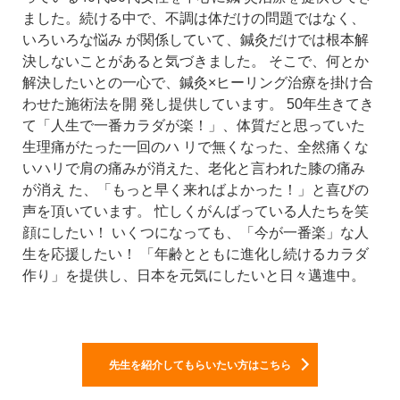
ました。続ける中で、不調は体だけの問題ではなく、
いろいろな悩み
が関係していて、鍼灸だけでは根本解
決しないことがあると気づきました。
そこで、何とか
解決したいとの一心で、鍼灸×ヒーリング治療を掛け合
わせた施術法を開
発し提供しています。
50年生きてき
て「人生で一番カラダが楽！」、体質だと思っていた
生理痛がたった一回のハ
リで無くなった、全然痛くな
いハリで肩の痛みが消えた、老化と言われた膝の痛み
が消え
た、「もっと早く来ればよかった！」と喜びの
声を頂いています。
忙しくがんばっている人たちを笑
顔にしたい！
いくつになっても、「今が一番楽」な人
生を応援したい！
「年齢とともに進化し続けるカラダ
作り」を提供し、日本を元気にしたいと日々邁進中。
先生を紹介してもらいたい方はこちら