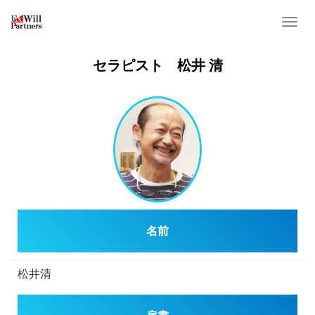
T
o
g
セラピスト 松井 清
g
l
e
n
a
v
i
g
a
名前
t
i
o
松井清
n