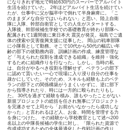
になりきれず地元で時給630円のスーパーでアルバイト
生活を続けていた。
2年ほどアルバイト生活を続けてい
たが、仕事中に父が脳卒中で倒れて半身麻痺に。「こ
のままダメな自分ではいられない」と思い、陸上自衛
隊に入隊、幹部自衛官としての人生がスタートする。
入隊後、幹部候補生学校での基礎教育が終わり部隊へ
配属されて1週間後に東日本大
震災が発災。福島でご遺
体の捜索や災害復興支援に従事した。
岡山の戦車部隊
に小隊長として勤務。そこで10代から50代の幅広い年
齢の部下の彼勤務内容、訓練計画の作成、練度管理な
ど「与えられた役割を達成できる組織」を維持・強化
するために組織作りを行なった。しかし、当時の私
は、自分がやるべき役割を理解せず、ベテランの部下
に認めて貰いたい一心で現場に入り浸り自分の仕事を
疎かにしていた。そのため、スキルも経験も上のベテ
ランの部下との関係構築がうまくいかずに、逆に部下
から指導されたり、時には一方的に殴られたりもし
た。
30代を過ぎて経験を積み、誰もやったことがない
新規プロジェクトの総括を任され無事にプロジェクト
を完遂させて上司から「お前がいなかったら成功しな
かった」と言われるほど人、お金、時間を管理する力
を身につけた。
その経験から学校教官として述べ200
名以上の中隊長候補の学生に対し、「限られた資源で
作成成功するための全体最適化した作戦計画の作り