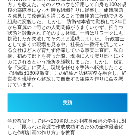
方」を教えた。そのノウハウも活用して自身も100名規
模の部隊長になった時も組織作りに従事し、組織課題
を発見して改善策を講じることで自律的に行動できる
組織に変貌した。
しかし、防衛省本省で勤務して2年目
から直属の上司との人間関係がうまくいかず、抑うつ
状態と診断されてそのまま休職。一時はリワークにも
挑戦したが失敗してそのまま退職しました。
行政書士
として多くの現場を見る中、社長が一番汗を流してい
る会社ほど人が育たず停滞している事実に直面。私自
身、初めて部下を持った際、現場に入り浸り部下にバ
カにされるという挫折を経験しました。しかし、役割
を『決定』に変え、現場を任せる手法へ転換したこと
で組織は180度激変。この経験と法務実務を融合し、経
営者を現場から解放して自走する組織を作りに命を懸
けています。
実績
学校教官として述べ200名以上の中隊長候補の学生に対
し、「限られた資源で作成成功するための全体最適化
した作戦計画の作り方」を教育