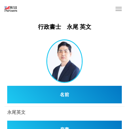
T
o
g
行政書士 永尾 英文
g
l
e
n
a
v
i
g
a
名前
t
i
o
永尾英文
n