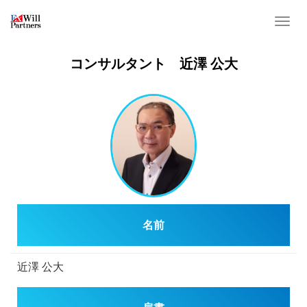
T
o
g
コンサルタント 近澤 公大
g
l
e
n
a
v
i
g
a
名前
t
i
o
近澤 公大
n