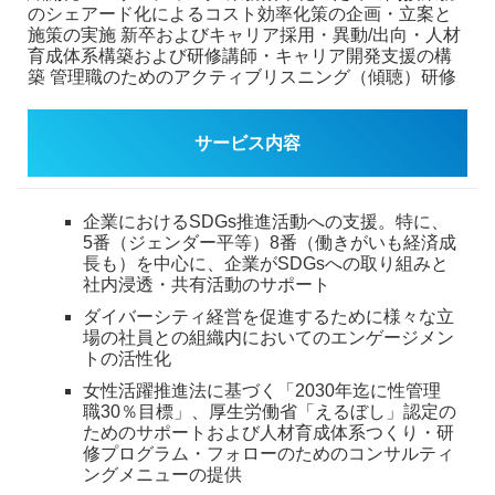
のシェアード化によるコスト効率化策の企画・立案と
施策の実施
新卒およびキャリア採用・異動/出向・人材
育成体系構築および研修講師・キャリア開発支援の構
築
管理職のためのアクティブリスニング（傾聴）研修
サービス内容
企業におけるSDGs推進活動への支援。特に、
5番（ジェンダー平等）8番（働きがいも経済成
長も）を中心に、企業がSDGsへの取り組みと
社内浸透・共有活動のサポート
ダイバーシティ経営を促進するために様々な立
場の社員との組織内においてのエンゲージメン
トの活性化
女性活躍推進法に基づく「2030年迄に性管理
職30％目標」、厚生労働省「えるぼし」認定の
ためのサポートおよび人材育成体系つくり・研
修プログラム・フォローのためのコンサルティ
ングメニューの提供