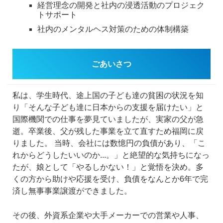
経営理念の開発と社内の浸透活動のプロジェク
トサポート
社内のメンタルヘス対策のための体制構築
ごあいさつ
私は、学生時代、途上国の子ども達の貧困の状況を知
り「そんな子ども達に日本からの支援を届けたい」と
国際機関での仕事を夢見ていましたが、実家の父が急
逝。卒業後、父が残した事業を立て直すため福岡に戻
りました。
当時、会社には数憶円の負債があり、「こ
れからどうしたいいのか...。」と絶望的な気持ちになっ
たが、娘として「やるしかない！」と覚悟を決め。多
くの方から助けや応援を受け、負債をなんとか6年で完
済し無事事業譲渡ができました。
その後、外資系企業や大手メーカーでの営業や人事、