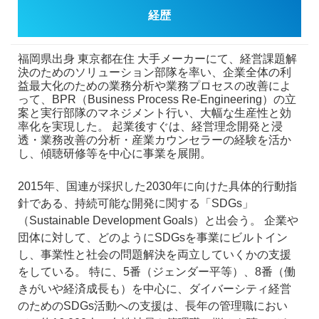
経歴
福岡県出身 東京都在住
大手メーカーにて、経営課題解
決のためのソリューション部隊を率い、企業全体の利
益最大化のための業務分析や業務プロセスの改善によ
って、BPR（Business Process Re-Engineering）の立
案と実行部隊のマネジメント行い、大幅な生産性と効
率化を実現した。
起業後すぐは、経営理念開発と浸
透・業務改善の分析・産業カウンセラーの経験を活か
し、傾聴研修等を中心に事業を展開。
2015年、国連が採択した2030年に向けた具体的行動指
針である、持続可能な開発に関する「SDGs」
（Sustainable Development Goals）と出会う。
企業や
団体に対して、どのようにSDGsを事業にビルトイン
し、事業性と社会の問題解決を両立していくかの支援
をしている。
特に、5番（ジェンダー平等）、8番（働
きがいや経済成長も）を中心に、ダイバーシティ経営
のためのSDGs活動への支援は、長年の管理職におい