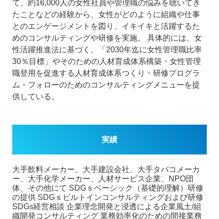
て、約16,000人の女性社員や管理職の悩みを聴いてき
たことなどの経験から、女性がどのように組織や仕事
とのエンゲージメントを図り、イキイキと活躍するた
めのコンサルティングや研修を実施。
具体的には、女
性活躍推進法に基づく、「2030年迄に女性管理職比率
30％目標」やそのための人材育成体系構築・女性管理
職登用を促進する人材育成体系つくり・研修プログラ
ム・フォローのためのコンサルティングメニューを提
供している。
実績
大手飲料メーカー、大手建設会社、大手タバコメーカ
ー、大手化学メーカー、人材サービス企業、NPO団
体、その他にて
SDGｓベーシック（基礎的理解）研修
の提供
SDGｓビルトインコンサルティングおよび研修
SDGs経営相談
企業理念開発と浸透による企業風土/組
織開発コンサルティング
業務効率化のための間接業務