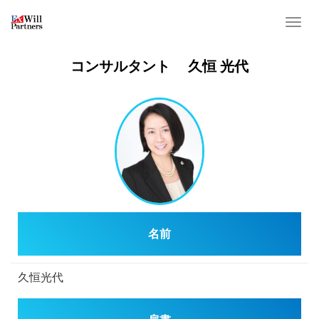
T
o
g
コンサルタント 久恒 光代
g
l
e
n
a
v
i
g
a
名前
t
i
o
久恒光代
n