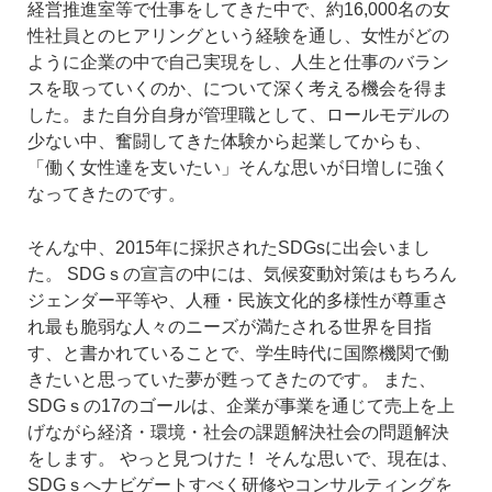
経営推進室等で仕事をしてきた中で、約16,000名の女
性社員とのヒアリングという経験を通し、女性がどの
ように企業の中で自己実現をし、人生と仕事のバラン
スを取っていくのか、について深く考える機会を得ま
した。また自分自身が管理職として、ロールモデルの
少ない中、奮闘してきた体験から起業してからも、
「働く女性達を支いたい」そんな思いが日増しに強く
なってきたのです。
そんな中、2015年に採択されたSDGsに出会いまし
た。
SDGｓの宣言の中には、気候変動対策はもちろん
ジェンダー平等や、人種・民族文化的多様性が尊重さ
れ最も脆弱な人々のニーズが満たされる世界を目指
す、と書かれていることで、学生時代に国際機関で働
きたいと思っていた夢が甦ってきたのです。
また、
SDGｓの17のゴールは、企業が事業を通じて売上を上
げながら経済・環境・社会の課題解決社会の問題解決
をします。
やっと見つけた！
そんな思いで、現在は、
SDGｓへナビゲートすべく研修やコンサルティングを