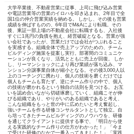
大学卒業後、不動産営業に従事、上司に飛び込み営業
や電話営業等の営業のイロハを叩き込まれ、2年目で全
国1位の仲介営業実績を納める。
しかし、その後も営業
成績を伸ばすものの、6年目でM&Aにより転職。その
後、東証一部上場の不動産会社に転職するも、入社後
すぐに1兆円の負債を抱え、経営破綻となる。営業が強
い会社であったが、営業だけでは会社がつぶれること
を実感する。組織全体で売上アップのための、チーム
ビルディング施策を提案し実行。部署間のコミュニケ
ーションが良くなり、活気とともに売上が回復。
しか
し、リーマンショックにより再び業績が落ち込み、マ
ンション分譲事業自体が縮小となる。その後3,000人以
上のコーチングに携わり、個人の技術を磨くだけでは
個人もチームも育たず、逆にチーム作りの中で、個人
の技術が磨かれるという独自の法則を見つける。
お互
いを認め合いながら切磋琢磨していく、組織こそが伸
びる組織であり、やりがいのある組織であると考え、
こんな組織をもっと世の中に広めたいと考え奮起し、
強いチームを作る研修コンサルタントとして独立。自
ら培ってきたチームビルディングのノウハウを、研修
を通じてクライアントに提供する事で、「明日から使
える実践的なチーム作りの仕方がわかった！」「今ま
で受けた研修のなかで一番入ってきました！」「実践