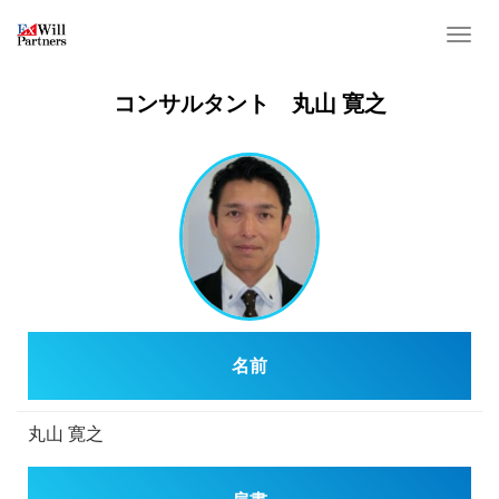
T
o
g
コンサルタント 丸山 寛之
g
l
e
n
a
v
i
g
a
名前
t
i
o
丸山 寛之
n