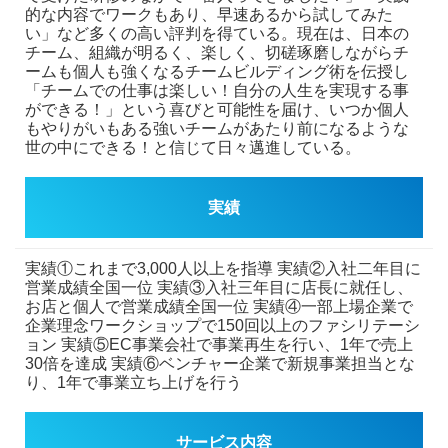
的な内容でワークもあり、早速あるから試してみた
い」など多くの高い評判を得ている。現在は、日本の
チーム、組織が明るく、楽しく、切磋琢磨しながらチ
ームも個人も強くなるチームビルディング術を伝授し
「チームでの仕事は楽しい！自分の人生を実現する事
ができる！」という喜びと可能性を届け、いつか個人
もやりがいもある強いチームがあたり前になるような
世の中にできる！と信じて日々邁進している。
実績
実績①これまで3,000人以上を指導
実績②入社二年目に
営業成績全国一位
実績③入社三年目に店長に就任し、
お店と個人で営業成績全国一位
実績④一部上場企業で
企業理念ワークショップで150回以上のファシリテーシ
ョン
実績⑤EC事業会社で事業再生を行い、1年で売上
30倍を達成
実績⑥ベンチャー企業で新規事業担当とな
り、1年で事業立ち上げを行う
サービス内容