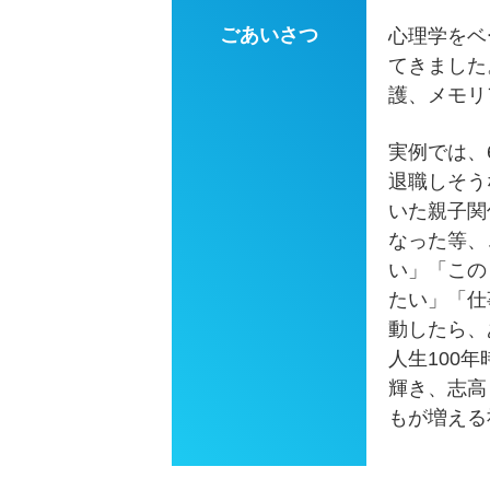
ごあいさつ
心理学をベ
てきました
護、メモリ
実例では、
退職しそう
いた親子関
なった等、
い」「この
たい」「仕
動したら、
人生100
輝き、志高
もが増える