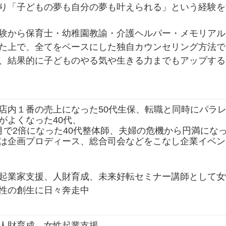
り「子どもの夢も自分の夢も叶えられる」という経験を
験から保育士・幼稚園教諭・介護ヘルパー・メモリアル
た上で、全てをベースにした独自カウンセリング方法で
、結果的に子どものやる気や生きる力までもアップする
店内１番の売上になった50代生保、転職と同時にパラ
がよくなった40代、
月で2倍になった40代整体師、夫婦の危機から円満にな
は企画プロディース、総合司会などをこなし企業イベン
起業家支援、人財育成、未来好転セミナー講師として女
性の創生に日々奔走中
人財育成、女性起業支援、