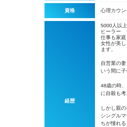
資格
心理カウン
5000人
ヒーラー 
仕事も家庭
女性が美し
ます。
自営業の妻
いう間に子
48歳の時
に自殺も考
経歴
しかし親の
シングルマ
ちが憧れる