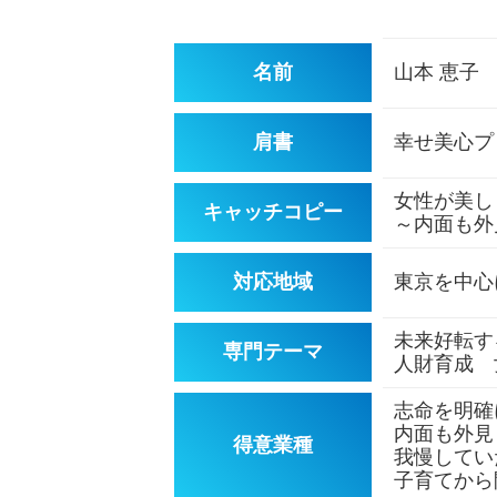
名前
山本 恵子
肩書
幸せ美心プ
女性が美し
キャッチコピー
～内面も外
対応地域
東京を中心
未来好転
専門テーマ
人財育成 
志命を明確
内面も外見
得意業種
我慢してい
子育てから