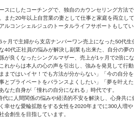
ースにしたコーチングで、独自のカウンセリング方法で
。また20年以上自営業の妻として仕事と家庭を両立し
アルコンシェルジュのトータルライフサポートもしてい
6ヶ月で主婦から支店ナンバーワン売上になった50代
な40代正社員の悩みが解決し副業も出来た、自分の夢
係が良くなったシングルマザー、売上が1ヶ月で2倍に
これからは本人の心の声を引出し、強みを発見して行動
ままではいイヤ！でも方法が分からない」「今の自分を
事とプライベートをバランスよくしたい」「夢を叶えた
あなた自身が「憧れの自分になれる」時代です。
年時代に人間関係の悩みや経済的不安を解決し、心身共
く幸せな愛輪拡散をする女性を2020年までに300人増
社会創生を目指しています。