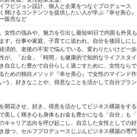
イフビジョン設計、個人と企業をつなぐプロデュース
く輝けるコンテンツを提供したい人が学ぶ『幸せ美心』
ー販売など
。女性の強みや、魅力を引出し最短90日で内面も外見
ます。仕事や家庭、子育てに追われ、自分を後回しにし
経済的、老後の不安で悩んでいる、変わりたいけど一歩
性が、「お金」「時間」も健康的で知的なライフスタイ
き自立した豊かで自分らしく過ごすために、女性ならで
るための独自メソッド『幸せ美心』で女性のマインド作
いう、好きなことや、得意なことを活かして自分ブラン
を開花させ、好き、得意を活かしてビジネス構築をする
で美しく輝き心も身体もお金も豊かになる「自分」も「
のキャリア志向を呼び起こし、自立した女性としての好
き放つ、セルフプロデュースじぶんビジネス構築の専門