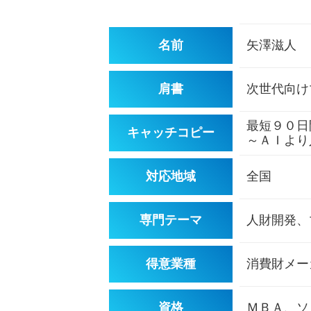
名前
矢澤滋人
肩書
次世代向け
最短９０日
キャッチコピー
～ＡＩより
対応地域
全国
専門テーマ
人財開発、
得意業種
消費財メー
資格
ＭＢＡ、ソ