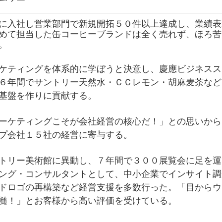
に入社し営業部門で新規開拓５０件以上達成し、業績表
めて担当した缶コーヒーブランドは全く売れず、ほろ苦
。
ケティングを体系的に学ぼうと決意し、慶應ビジネスス
６年間でサントリー天然水・ＣＣレモン・胡麻麦茶など
基盤を作りに貢献する。
ーケティングこそが会社経営の核心だ！」との思いから
プ会社１５社の経営に寄与する。
トリー美術館に異動し、７年間で３００展覧会に足を運
ング・コンサルタントとして、中小企業でインサイト調
ドロゴの再構築など経営支援を多数行った。「目からウ
髄！」とお客様から高い評価を受けている。