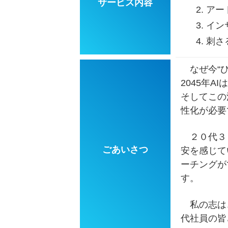
サービス内容
アー
イン
刺さ
なぜ今“ひ
2045年
そしてこの
性化が必要
２０代３０
ごあいさつ
安を感じて
ーチングが
す。
私の志は、
代社員の皆