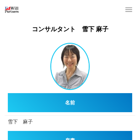
T
o
g
コンサルタント 雪下 麻子
g
l
e
n
a
v
i
g
a
名前
t
i
o
雪下 麻子
n