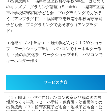
＜出前授業＞
・福津市立上西郷小学校5年生 はじめて
のキッズプログラミング講座（Scratch）
・福岡市立福
重小学校留守家庭子ども会 プログラミングであそぼ
う（アンプラグド）
・福岡市立壱岐南小学校留守家庭
子ども会 プログラミングであそぼう（アンプラグ
ド）
＜地域イベント出店＞
・姪の浜どんたく１DAYショッ
プ ワークショップ出店 パソコンでキーホルダー作
り
・姪の浜文化祭 ワークショップ出店 パソコンで
キーホルダー作り
サービス内容
（１）園児・小学生向けパソコン教室及び放課後の居
場所づくり事業
（２）小学校・保育園・幼稚園等での
出前授業
（３）留守家庭子ども会・地域子ども会・公