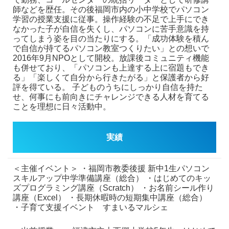
師などを歴任。その後福岡市内の小中学校でパソコン
学習の授業支援に従事。操作経験の不足で上手にでき
なかった子が自信を失くし、パソコンに苦手意識を持
ってしまう姿を目の当たりにする。「成功体験を積ん
で自信が持てるパソコン教室つくりたい」との想いで
2016年9月NPOとして開校。放課後コミュニティ機能
も併せており、「パソコンも上達する上に宿題もでき
る」「楽しくて自分から行きたがる」と保護者から好
評を得ている。
子どものうちにしっかり自信を持た
せ、何事にも前向きにチャレンジできる人材を育てる
ことを理想に日々活動中。
実績
＜主催イベント＞
・福岡市教委後援 新中1生パソコン
スキルアップ中学準備講座（総合）
・はじめてのキッ
ズプログラミング講座（Scratch）
・お名前シール作り
講座（Excel）
・長期休暇時の短期集中講座（総合）
・子育て支援イベント すまいるマルシェ