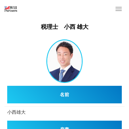
T
o
g
税理士 小西 雄大
g
l
e
n
a
v
i
g
a
名前
t
i
o
小西雄大
n