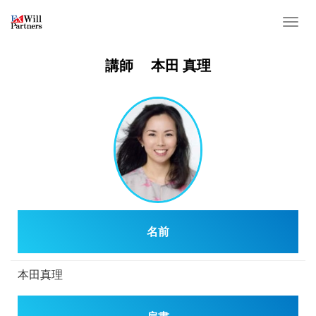
T
o
g
講師 本田 真理
g
l
e
n
a
v
i
g
a
名前
t
i
o
本田真理
n