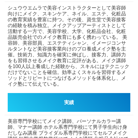
シュウウエムラで美容インストラクターとして美容師
向けにメイク、スキンケア、ネイル、エステ、化粧品
の教育実績を豊富に持つ。その後、資生堂で美容接客
の経験を積み独立。メイクアップアーティストとして
活動する一方で、美容学校、大学、化粧品会社、化粧
品販売会社でのメイク教育にも多く携わっている。
美
容師、美容部員、エステティシャン、イメージコンサ
ルタントなど美容接客業向けのプロ養成メイク塾を主
催。技術力、知識力を確実に伸ばし、接客力、講師力
をも習得させるメイク教育に定評がある。メイク講師
を100人以上養成した経験から、スキルにはテクニック
だけでないことを確信。効率よくスキルを習得するメ
ソッドとリピートにつなげるメソッドを体系化し、メ
イク塾にて伝えている。
実績
美容専門学校にてメイク講師、パーソナルカラー講
師、マナー講師
ホテル系専門学校にて男子学生向け身
だしなみ講座
ブライダル系専門学校にてセルフメイク