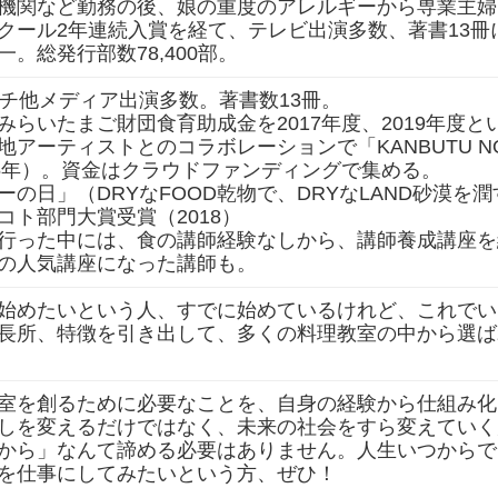
機関など勤務の後、娘の重度のアレルギーから専業主婦
クール2年連続入賞を経て、テレビ出演多数、著書13
。総発行部数78,400部。
イチ他メディア出演多数。著書数13冊。
みらいたまご財団食育助成金を2017年度、2019年度と
地アーティストとのコラボレーションで「KANBUTU NO
15年）。資金はクラウドファンディングで集める。
ーの日」（DRYなFOOD乾物で、DRYなLAND砂漠を
コト部門大賞受賞（2018）
行った中には、食の講師経験なしから、講師養成講座を
の人気講座になった講師も。
始めたいという人、すでに始めているけれど、これでい
長所、特徴を引き出して、多くの料理教室の中から選ば
室を創るために必要なことを、自身の経験から仕組み化
しを変えるだけではなく、未来の社会をすら変えていく
から」なんて諦める必要はありません。人生いつからで
を仕事にしてみたいという方、ぜひ！