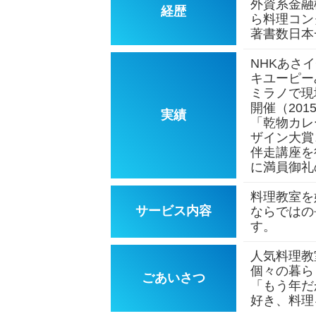
外資系金融
経歴
ら料理コン
著書数日本一
NHKあさ
キユーピー
ミラノで現
開催（20
実績
「乾物カレ
ザイン大賞
伴走講座を
に満員御礼
料理教室を
サービス内容
ならではの
す。
人気料理教
個々の暮ら
ごあいさつ
「もう年だ
好き、料理