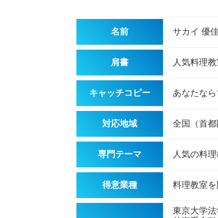
名前
サカイ 優
肩書
人気料理教
キャッチコピー
あなたなら
対応地域
全国（首都
専門テーマ
人気の料理
得意業種
料理教室を
東京大学法