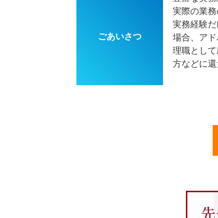
実際の業務
実務経験だ
ごあいさつ
場合、アド
理職として
方などに還