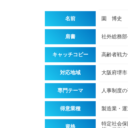
名前
園 博史
肩書
社外総務部
キャッチコピー
高齢者戦力
対応地域
大阪府堺市
専門テーマ
人事制度の
得意業種
製造業・運
特定社会保
資格