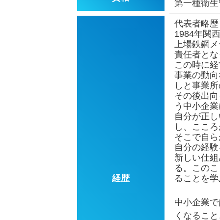
第一種衛生
代表者略歴
1984年
上場鉄鋼メ
責任者とな
この時に経
事業の動向
しと事業所
その後出向
う中小企業
自分が正し
し、こころ
そこで自ら
自分の経験
新しい仕組
る。このこ
経歴
ることを学
中小企業で
くなること