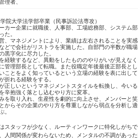
管理者、
関西学院大学法学部卒業（民事訴訟法専攻）
ーカー企業に就職後、人事部、工場総務部、システム部
った。
営、マネジメントにより、業績は左右されることを実感
などで会社がリストラを実施した。自部門の半数が職場
の黒字化に尽力した。
を経験するなど、異動をしたもののやりがいが見えなく
に管理部長として転職。また役職定年後最後正部長とし
いことをよく知っているという立場の経験を表に出して
が折れる経験をする。
が正しいというマネジメントスタイルを転換し、今いる
を辛抱強く落とし込むやり方に変革。
みを取り入れ、生産性を劇的に向上させ、メンバーと笑
とからその企業のやり方を尊重しながら弱点を分析し適
ぶ。
はスタッフが少なく、ルーティンワークに特化しがちで
、人間関係が変わらないため、メンタルの不調があった