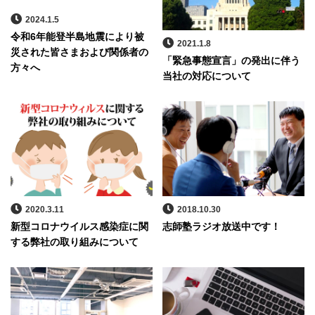
2024.1.5
令和6年能登半島地震により被
2021.1.8
災された皆さまおよび関係者の
「緊急事態宣言」の発出に伴う
方々へ
当社の対応について
2020.3.11
2018.10.30
新型コロナウイルス感染症に関
志師塾ラジオ放送中です！
する弊社の取り組みについて