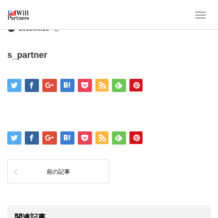
T
o
2018.08.18
g
g
s_partner
l
e
n
a
v
i
g
a
t
前の記事
i
o
n
関連記事